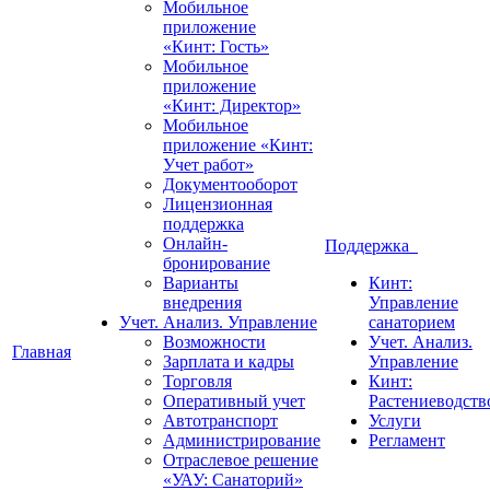
Мобильное
приложение
«Кинт: Гость»
Мобильное
приложение
«Кинт: Директор»
Мобильное
приложение «Кинт:
Учет работ»
Документооборот
Лицензионная
поддержка
Онлайн-
Поддержка
бронирование
Варианты
Кинт:
внедрения
Управление
Учет. Анализ. Управление
санаторием
Возможности
Учет. Анализ.
Главная
Зарплата и кадры
Управление
Торговля
Кинт:
Оперативный учет
Растениеводств
Автотранспорт
Услуги
Администрирование
Регламент
Отраслевое решение
«УАУ: Санаторий»