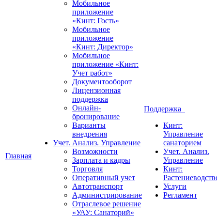
Мобильное
приложение
«Кинт: Гость»
Мобильное
приложение
«Кинт: Директор»
Мобильное
приложение «Кинт:
Учет работ»
Документооборот
Лицензионная
поддержка
Онлайн-
Поддержка
бронирование
Варианты
Кинт:
внедрения
Управление
Учет. Анализ. Управление
санаторием
Возможности
Учет. Анализ.
Главная
Зарплата и кадры
Управление
Торговля
Кинт:
Оперативный учет
Растениеводств
Автотранспорт
Услуги
Администрирование
Регламент
Отраслевое решение
«УАУ: Санаторий»