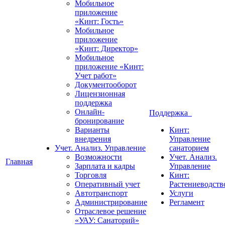
Мобильное
приложение
«Кинт: Гость»
Мобильное
приложение
«Кинт: Директор»
Мобильное
приложение «Кинт:
Учет работ»
Документооборот
Лицензионная
поддержка
Онлайн-
Поддержка
бронирование
Варианты
Кинт:
внедрения
Управление
Учет. Анализ. Управление
санаторием
Возможности
Учет. Анализ.
Главная
Зарплата и кадры
Управление
Торговля
Кинт:
Оперативный учет
Растениеводств
Автотранспорт
Услуги
Администрирование
Регламент
Отраслевое решение
«УАУ: Санаторий»