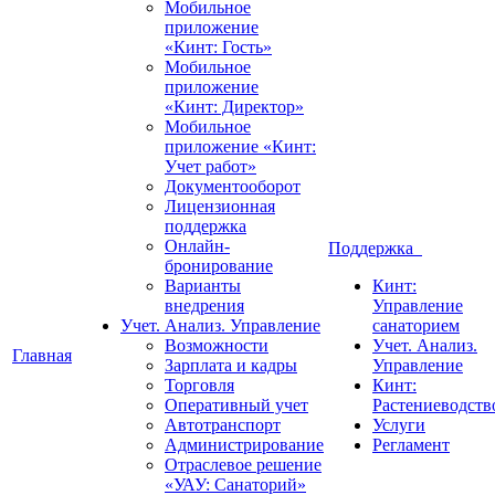
Мобильное
приложение
«Кинт: Гость»
Мобильное
приложение
«Кинт: Директор»
Мобильное
приложение «Кинт:
Учет работ»
Документооборот
Лицензионная
поддержка
Онлайн-
Поддержка
бронирование
Варианты
Кинт:
внедрения
Управление
Учет. Анализ. Управление
санаторием
Возможности
Учет. Анализ.
Главная
Зарплата и кадры
Управление
Торговля
Кинт:
Оперативный учет
Растениеводств
Автотранспорт
Услуги
Администрирование
Регламент
Отраслевое решение
«УАУ: Санаторий»