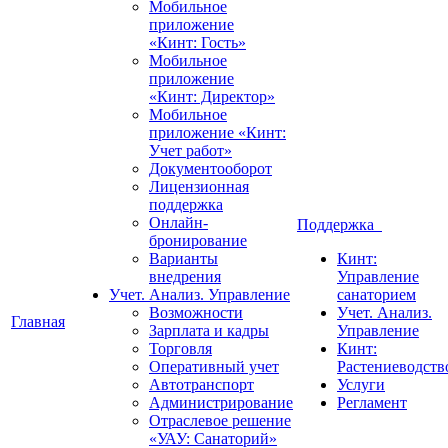
Мобильное
приложение
«Кинт: Гость»
Мобильное
приложение
«Кинт: Директор»
Мобильное
приложение «Кинт:
Учет работ»
Документооборот
Лицензионная
поддержка
Онлайн-
Поддержка
бронирование
Варианты
Кинт:
внедрения
Управление
Учет. Анализ. Управление
санаторием
Возможности
Учет. Анализ.
Главная
Зарплата и кадры
Управление
Торговля
Кинт:
Оперативный учет
Растениеводств
Автотранспорт
Услуги
Администрирование
Регламент
Отраслевое решение
«УАУ: Санаторий»