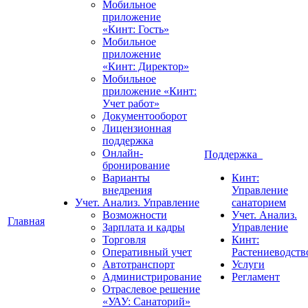
Мобильное
приложение
«Кинт: Гость»
Мобильное
приложение
«Кинт: Директор»
Мобильное
приложение «Кинт:
Учет работ»
Документооборот
Лицензионная
поддержка
Онлайн-
Поддержка
бронирование
Варианты
Кинт:
внедрения
Управление
Учет. Анализ. Управление
санаторием
Возможности
Учет. Анализ.
Главная
Зарплата и кадры
Управление
Торговля
Кинт:
Оперативный учет
Растениеводств
Автотранспорт
Услуги
Администрирование
Регламент
Отраслевое решение
«УАУ: Санаторий»