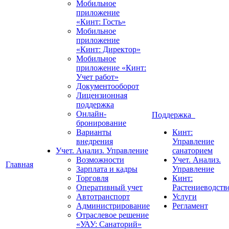
Мобильное
приложение
«Кинт: Гость»
Мобильное
приложение
«Кинт: Директор»
Мобильное
приложение «Кинт:
Учет работ»
Документооборот
Лицензионная
поддержка
Онлайн-
Поддержка
бронирование
Варианты
Кинт:
внедрения
Управление
Учет. Анализ. Управление
санаторием
Возможности
Учет. Анализ.
Главная
Зарплата и кадры
Управление
Торговля
Кинт:
Оперативный учет
Растениеводств
Автотранспорт
Услуги
Администрирование
Регламент
Отраслевое решение
«УАУ: Санаторий»