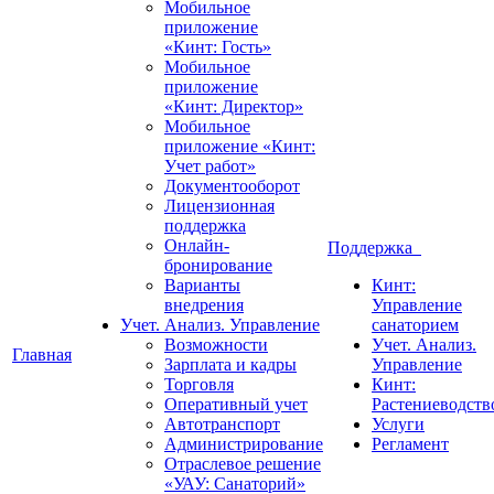
Мобильное
приложение
«Кинт: Гость»
Мобильное
приложение
«Кинт: Директор»
Мобильное
приложение «Кинт:
Учет работ»
Документооборот
Лицензионная
поддержка
Онлайн-
Поддержка
бронирование
Варианты
Кинт:
внедрения
Управление
Учет. Анализ. Управление
санаторием
Возможности
Учет. Анализ.
Главная
Зарплата и кадры
Управление
Торговля
Кинт:
Оперативный учет
Растениеводств
Автотранспорт
Услуги
Администрирование
Регламент
Отраслевое решение
«УАУ: Санаторий»