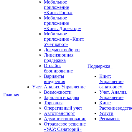
Мобильное
приложение
«Кинт: Гость»
Мобильное
приложение
«Кинт: Директор»
Мобильное
приложение «Кинт:
Учет работ»
Документооборот
Лицензионная
поддержка
Онлайн-
Поддержка
бронирование
Варианты
Кинт:
внедрения
Управление
Учет. Анализ. Управление
санаторием
Возможности
Учет. Анализ.
Главная
Зарплата и кадры
Управление
Торговля
Кинт:
Оперативный учет
Растениеводств
Автотранспорт
Услуги
Администрирование
Регламент
Отраслевое решение
«УАУ: Санаторий»