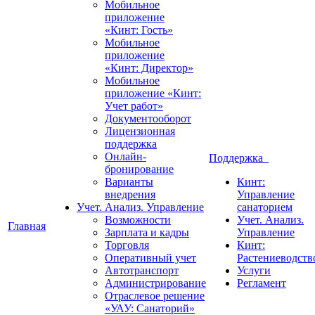
Мобильное
приложение
«Кинт: Гость»
Мобильное
приложение
«Кинт: Директор»
Мобильное
приложение «Кинт:
Учет работ»
Документооборот
Лицензионная
поддержка
Онлайн-
Поддержка
бронирование
Варианты
Кинт:
внедрения
Управление
Учет. Анализ. Управление
санаторием
Возможности
Учет. Анализ.
Главная
Зарплата и кадры
Управление
Торговля
Кинт:
Оперативный учет
Растениеводств
Автотранспорт
Услуги
Администрирование
Регламент
Отраслевое решение
«УАУ: Санаторий»