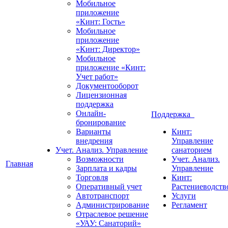
Мобильное
приложение
«Кинт: Гость»
Мобильное
приложение
«Кинт: Директор»
Мобильное
приложение «Кинт:
Учет работ»
Документооборот
Лицензионная
поддержка
Онлайн-
Поддержка
бронирование
Варианты
Кинт:
внедрения
Управление
Учет. Анализ. Управление
санаторием
Возможности
Учет. Анализ.
Главная
Зарплата и кадры
Управление
Торговля
Кинт:
Оперативный учет
Растениеводств
Автотранспорт
Услуги
Администрирование
Регламент
Отраслевое решение
«УАУ: Санаторий»