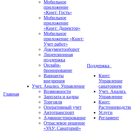
Мобильное
приложение
«Кинт: Гость»
Мобильное
приложение
«Кинт: Директор»
Мобильное
приложение «Кинт:
Учет работ»
Документооборот
Лицензионная
поддержка
Онлайн-
Поддержка
бронирование
Варианты
Кинт:
внедрения
Управление
Учет. Анализ. Управление
санаторием
Возможности
Учет. Анализ.
Главная
Зарплата и кадры
Управление
Торговля
Кинт:
Оперативный учет
Растениеводств
Автотранспорт
Услуги
Администрирование
Регламент
Отраслевое решение
«УАУ: Санаторий»