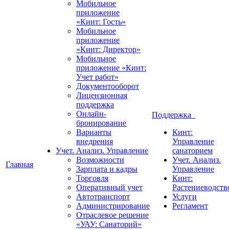
Мобильное
приложение
«Кинт: Гость»
Мобильное
приложение
«Кинт: Директор»
Мобильное
приложение «Кинт:
Учет работ»
Документооборот
Лицензионная
поддержка
Онлайн-
Поддержка
бронирование
Варианты
Кинт:
внедрения
Управление
Учет. Анализ. Управление
санаторием
Возможности
Учет. Анализ.
Главная
Зарплата и кадры
Управление
Торговля
Кинт:
Оперативный учет
Растениеводств
Автотранспорт
Услуги
Администрирование
Регламент
Отраслевое решение
«УАУ: Санаторий»