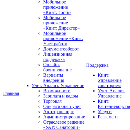
Мобильное
приложение
«Кинт: Гость»
Мобильное
приложение
«Кинт: Директор»
Мобильное
приложение «Кинт:
Учет работ»
Документооборот
Лицензионная
поддержка
Онлайн-
Поддержка
бронирование
Варианты
Кинт:
внедрения
Управление
Учет. Анализ. Управление
санаторием
Возможности
Учет. Анализ.
Главная
Зарплата и кадры
Управление
Торговля
Кинт:
Оперативный учет
Растениеводств
Автотранспорт
Услуги
Администрирование
Регламент
Отраслевое решение
«УАУ: Санаторий»