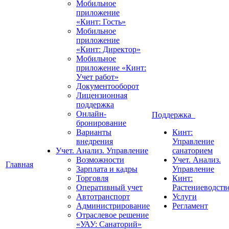
Мобильное
приложение
«Кинт: Гость»
Мобильное
приложение
«Кинт: Директор»
Мобильное
приложение «Кинт:
Учет работ»
Документооборот
Лицензионная
поддержка
Онлайн-
Поддержка
бронирование
Варианты
Кинт:
внедрения
Управление
Учет. Анализ. Управление
санаторием
Возможности
Учет. Анализ.
Главная
Зарплата и кадры
Управление
Торговля
Кинт:
Оперативный учет
Растениеводств
Автотранспорт
Услуги
Администрирование
Регламент
Отраслевое решение
«УАУ: Санаторий»