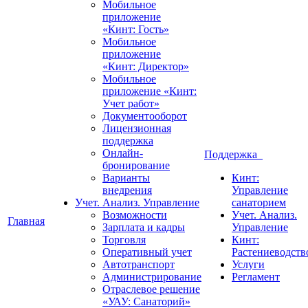
Мобильное
приложение
«Кинт: Гость»
Мобильное
приложение
«Кинт: Директор»
Мобильное
приложение «Кинт:
Учет работ»
Документооборот
Лицензионная
поддержка
Онлайн-
Поддержка
бронирование
Варианты
Кинт:
внедрения
Управление
Учет. Анализ. Управление
санаторием
Возможности
Учет. Анализ.
Главная
Зарплата и кадры
Управление
Торговля
Кинт:
Оперативный учет
Растениеводств
Автотранспорт
Услуги
Администрирование
Регламент
Отраслевое решение
«УАУ: Санаторий»