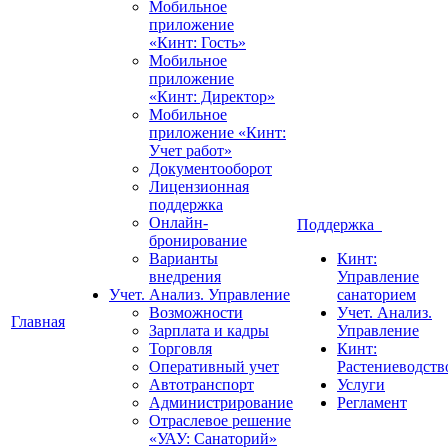
Мобильное
приложение
«Кинт: Гость»
Мобильное
приложение
«Кинт: Директор»
Мобильное
приложение «Кинт:
Учет работ»
Документооборот
Лицензионная
поддержка
Онлайн-
Поддержка
бронирование
Варианты
Кинт:
внедрения
Управление
Учет. Анализ. Управление
санаторием
Возможности
Учет. Анализ.
Главная
Зарплата и кадры
Управление
Торговля
Кинт:
Оперативный учет
Растениеводств
Автотранспорт
Услуги
Администрирование
Регламент
Отраслевое решение
«УАУ: Санаторий»