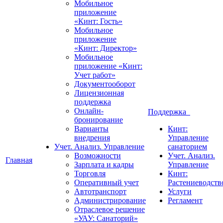
Мобильное
приложение
«Кинт: Гость»
Мобильное
приложение
«Кинт: Директор»
Мобильное
приложение «Кинт:
Учет работ»
Документооборот
Лицензионная
поддержка
Онлайн-
Поддержка
бронирование
Варианты
Кинт:
внедрения
Управление
Учет. Анализ. Управление
санаторием
Возможности
Учет. Анализ.
Главная
Зарплата и кадры
Управление
Торговля
Кинт:
Оперативный учет
Растениеводств
Автотранспорт
Услуги
Администрирование
Регламент
Отраслевое решение
«УАУ: Санаторий»