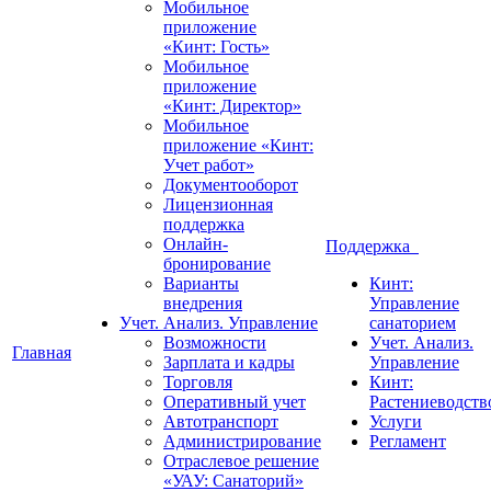
Мобильное
приложение
«Кинт: Гость»
Мобильное
приложение
«Кинт: Директор»
Мобильное
приложение «Кинт:
Учет работ»
Документооборот
Лицензионная
поддержка
Онлайн-
Поддержка
бронирование
Варианты
Кинт:
внедрения
Управление
Учет. Анализ. Управление
санаторием
Возможности
Учет. Анализ.
Главная
Зарплата и кадры
Управление
Торговля
Кинт:
Оперативный учет
Растениеводств
Автотранспорт
Услуги
Администрирование
Регламент
Отраслевое решение
«УАУ: Санаторий»