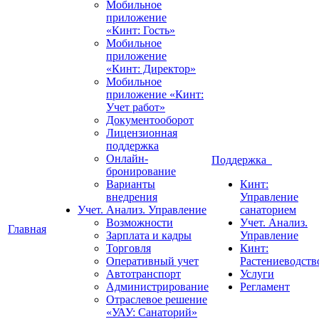
Мобильное
приложение
«Кинт: Гость»
Мобильное
приложение
«Кинт: Директор»
Мобильное
приложение «Кинт:
Учет работ»
Документооборот
Лицензионная
поддержка
Онлайн-
Поддержка
бронирование
Варианты
Кинт:
внедрения
Управление
Учет. Анализ. Управление
санаторием
Возможности
Учет. Анализ.
Главная
Зарплата и кадры
Управление
Торговля
Кинт:
Оперативный учет
Растениеводств
Автотранспорт
Услуги
Администрирование
Регламент
Отраслевое решение
«УАУ: Санаторий»