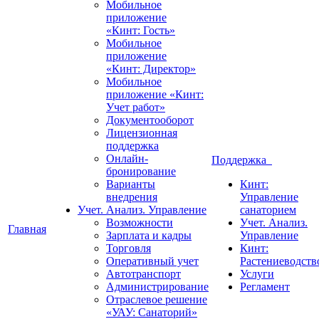
Мобильное
приложение
«Кинт: Гость»
Мобильное
приложение
«Кинт: Директор»
Мобильное
приложение «Кинт:
Учет работ»
Документооборот
Лицензионная
поддержка
Онлайн-
Поддержка
бронирование
Варианты
Кинт:
внедрения
Управление
Учет. Анализ. Управление
санаторием
Возможности
Учет. Анализ.
Главная
Зарплата и кадры
Управление
Торговля
Кинт:
Оперативный учет
Растениеводств
Автотранспорт
Услуги
Администрирование
Регламент
Отраслевое решение
«УАУ: Санаторий»