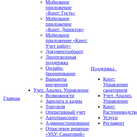
Мобильное
приложение
«Кинт: Гость»
Мобильное
приложение
«Кинт: Директор»
Мобильное
приложение «Кинт:
Учет работ»
Документооборот
Лицензионная
поддержка
Онлайн-
Поддержка
бронирование
Варианты
Кинт:
внедрения
Управление
Учет. Анализ. Управление
санаторием
Возможности
Учет. Анализ.
Главная
Зарплата и кадры
Управление
Торговля
Кинт:
Оперативный учет
Растениеводств
Автотранспорт
Услуги
Администрирование
Регламент
Отраслевое решение
«УАУ: Санаторий»