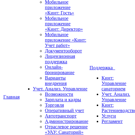
Мобильное
приложение
«Кинт: Гость»
Мобильное
приложение
«Кинт: Директор»
Мобильное
приложение «Кинт:
Учет работ»
Документооборот
Лицензионная
поддержка
Онлайн-
Поддержка
бронирование
Варианты
Кинт:
внедрения
Управление
Учет. Анализ. Управление
санаторием
Возможности
Учет. Анализ.
Главная
Зарплата и кадры
Управление
Торговля
Кинт:
Оперативный учет
Растениеводств
Автотранспорт
Услуги
Администрирование
Регламент
Отраслевое решение
«УАУ: Санаторий»