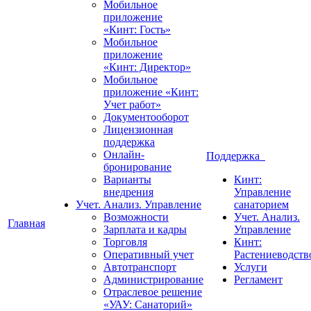
Мобильное
приложение
«Кинт: Гость»
Мобильное
приложение
«Кинт: Директор»
Мобильное
приложение «Кинт:
Учет работ»
Документооборот
Лицензионная
поддержка
Онлайн-
Поддержка
бронирование
Варианты
Кинт:
внедрения
Управление
Учет. Анализ. Управление
санаторием
Возможности
Учет. Анализ.
Главная
Зарплата и кадры
Управление
Торговля
Кинт:
Оперативный учет
Растениеводств
Автотранспорт
Услуги
Администрирование
Регламент
Отраслевое решение
«УАУ: Санаторий»