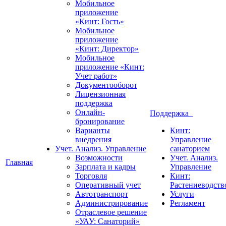
Мобильное
приложение
«Кинт: Гость»
Мобильное
приложение
«Кинт: Директор»
Мобильное
приложение «Кинт:
Учет работ»
Документооборот
Лицензионная
поддержка
Онлайн-
Поддержка
бронирование
Варианты
Кинт:
внедрения
Управление
Учет. Анализ. Управление
санаторием
Возможности
Учет. Анализ.
Главная
Зарплата и кадры
Управление
Торговля
Кинт:
Оперативный учет
Растениеводств
Автотранспорт
Услуги
Администрирование
Регламент
Отраслевое решение
«УАУ: Санаторий»