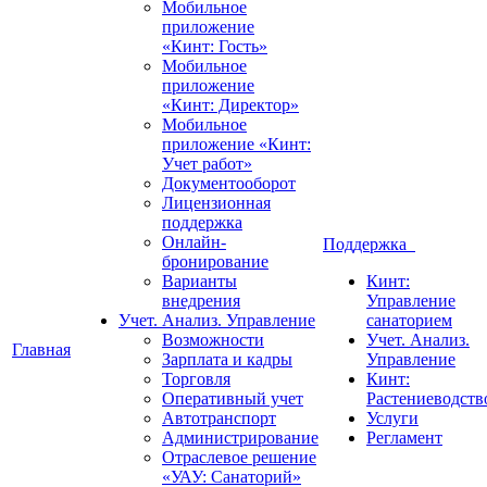
Мобильное
приложение
«Кинт: Гость»
Мобильное
приложение
«Кинт: Директор»
Мобильное
приложение «Кинт:
Учет работ»
Документооборот
Лицензионная
поддержка
Онлайн-
Поддержка
бронирование
Варианты
Кинт:
внедрения
Управление
Учет. Анализ. Управление
санаторием
Возможности
Учет. Анализ.
Главная
Зарплата и кадры
Управление
Торговля
Кинт:
Оперативный учет
Растениеводств
Автотранспорт
Услуги
Администрирование
Регламент
Отраслевое решение
«УАУ: Санаторий»