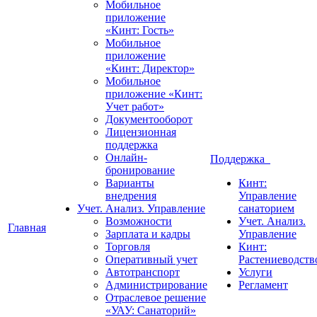
Мобильное
приложение
«Кинт: Гость»
Мобильное
приложение
«Кинт: Директор»
Мобильное
приложение «Кинт:
Учет работ»
Документооборот
Лицензионная
поддержка
Онлайн-
Поддержка
бронирование
Варианты
Кинт:
внедрения
Управление
Учет. Анализ. Управление
санаторием
Возможности
Учет. Анализ.
Главная
Зарплата и кадры
Управление
Торговля
Кинт:
Оперативный учет
Растениеводств
Автотранспорт
Услуги
Администрирование
Регламент
Отраслевое решение
«УАУ: Санаторий»