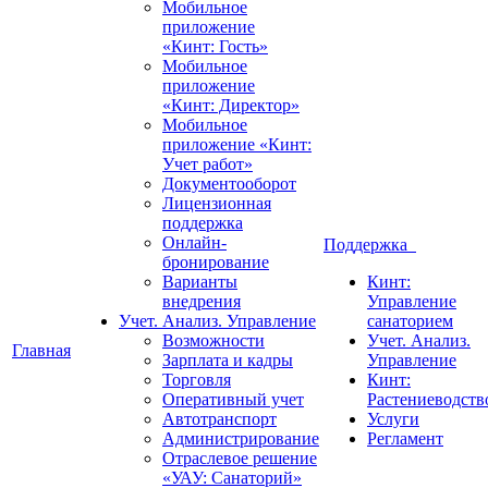
Мобильное
приложение
«Кинт: Гость»
Мобильное
приложение
«Кинт: Директор»
Мобильное
приложение «Кинт:
Учет работ»
Документооборот
Лицензионная
поддержка
Онлайн-
Поддержка
бронирование
Варианты
Кинт:
внедрения
Управление
Учет. Анализ. Управление
санаторием
Возможности
Учет. Анализ.
Главная
Зарплата и кадры
Управление
Торговля
Кинт:
Оперативный учет
Растениеводств
Автотранспорт
Услуги
Администрирование
Регламент
Отраслевое решение
«УАУ: Санаторий»