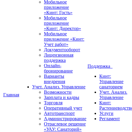
Мобильное
приложение
«Кинт: Гость»
Мобильное
приложение
«Кинт: Директор»
Мобильное
приложение «Кинт:
Учет работ»
Документооборот
Лицензионная
поддержка
Онлайн-
Поддержка
бронирование
Варианты
Кинт:
внедрения
Управление
Учет. Анализ. Управление
санаторием
Возможности
Учет. Анализ.
Главная
Зарплата и кадры
Управление
Торговля
Кинт:
Оперативный учет
Растениеводств
Автотранспорт
Услуги
Администрирование
Регламент
Отраслевое решение
«УАУ: Санаторий»