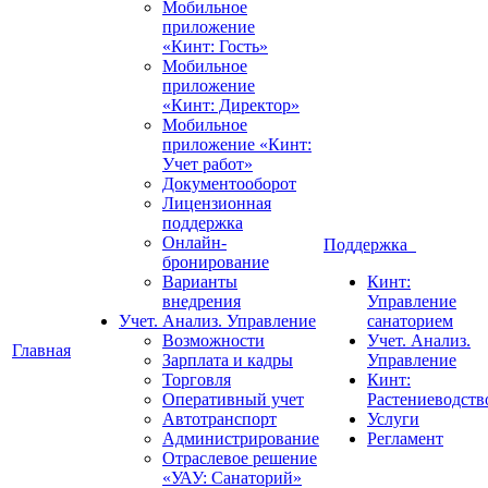
Мобильное
приложение
«Кинт: Гость»
Мобильное
приложение
«Кинт: Директор»
Мобильное
приложение «Кинт:
Учет работ»
Документооборот
Лицензионная
поддержка
Онлайн-
Поддержка
бронирование
Варианты
Кинт:
внедрения
Управление
Учет. Анализ. Управление
санаторием
Возможности
Учет. Анализ.
Главная
Зарплата и кадры
Управление
Торговля
Кинт:
Оперативный учет
Растениеводств
Автотранспорт
Услуги
Администрирование
Регламент
Отраслевое решение
«УАУ: Санаторий»