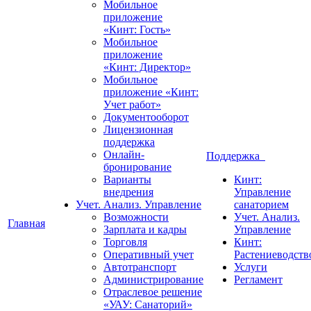
Мобильное
приложение
«Кинт: Гость»
Мобильное
приложение
«Кинт: Директор»
Мобильное
приложение «Кинт:
Учет работ»
Документооборот
Лицензионная
поддержка
Онлайн-
Поддержка
бронирование
Варианты
Кинт:
внедрения
Управление
Учет. Анализ. Управление
санаторием
Возможности
Учет. Анализ.
Главная
Зарплата и кадры
Управление
Торговля
Кинт:
Оперативный учет
Растениеводств
Автотранспорт
Услуги
Администрирование
Регламент
Отраслевое решение
«УАУ: Санаторий»