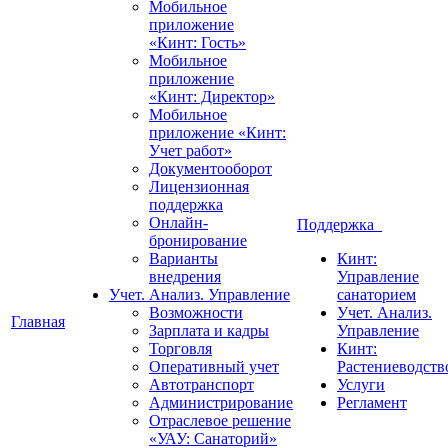
Мобильное
приложение
«Кинт: Гость»
Мобильное
приложение
«Кинт: Директор»
Мобильное
приложение «Кинт:
Учет работ»
Документооборот
Лицензионная
поддержка
Онлайн-
Поддержка
бронирование
Варианты
Кинт:
внедрения
Управление
Учет. Анализ. Управление
санаторием
Возможности
Учет. Анализ.
Главная
Зарплата и кадры
Управление
Торговля
Кинт:
Оперативный учет
Растениеводств
Автотранспорт
Услуги
Администрирование
Регламент
Отраслевое решение
«УАУ: Санаторий»