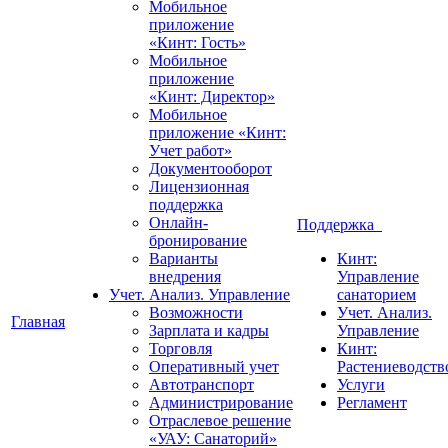
Мобильное
приложение
«Кинт: Гость»
Мобильное
приложение
«Кинт: Директор»
Мобильное
приложение «Кинт:
Учет работ»
Документооборот
Лицензионная
поддержка
Онлайн-
Поддержка
бронирование
Варианты
Кинт:
внедрения
Управление
Учет. Анализ. Управление
санаторием
Возможности
Учет. Анализ.
Главная
Зарплата и кадры
Управление
Торговля
Кинт:
Оперативный учет
Растениеводств
Автотранспорт
Услуги
Администрирование
Регламент
Отраслевое решение
«УАУ: Санаторий»