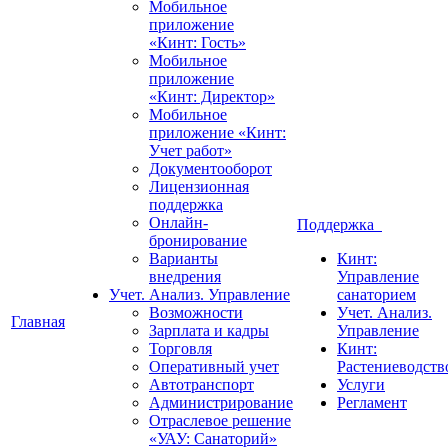
Мобильное
приложение
«Кинт: Гость»
Мобильное
приложение
«Кинт: Директор»
Мобильное
приложение «Кинт:
Учет работ»
Документооборот
Лицензионная
поддержка
Онлайн-
Поддержка
бронирование
Варианты
Кинт:
внедрения
Управление
Учет. Анализ. Управление
санаторием
Возможности
Учет. Анализ.
Главная
Зарплата и кадры
Управление
Торговля
Кинт:
Оперативный учет
Растениеводств
Автотранспорт
Услуги
Администрирование
Регламент
Отраслевое решение
«УАУ: Санаторий»