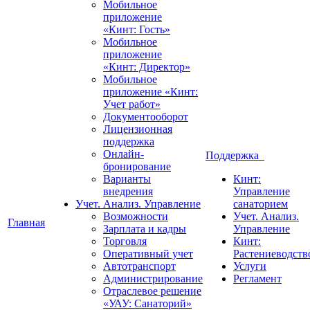
Мобильное
приложение
«Кинт: Гость»
Мобильное
приложение
«Кинт: Директор»
Мобильное
приложение «Кинт:
Учет работ»
Документооборот
Лицензионная
поддержка
Онлайн-
Поддержка
бронирование
Варианты
Кинт:
внедрения
Управление
Учет. Анализ. Управление
санаторием
Возможности
Учет. Анализ.
Главная
Зарплата и кадры
Управление
Торговля
Кинт:
Оперативный учет
Растениеводств
Автотранспорт
Услуги
Администрирование
Регламент
Отраслевое решение
«УАУ: Санаторий»