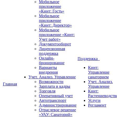
Мобильное
приложение
«Кинт: Гость»
Мобильное
приложение
«Кинт: Директор»
Мобильное
приложение «Кинт:
Учет работ»
Документооборот
Лицензионная
поддержка
Онлайн-
Поддержка
бронирование
Варианты
Кинт:
внедрения
Управление
Учет. Анализ. Управление
санаторием
Возможности
Учет. Анализ.
Главная
Зарплата и кадры
Управление
Торговля
Кинт:
Оперативный учет
Растениеводств
Автотранспорт
Услуги
Администрирование
Регламент
Отраслевое решение
«УАУ: Санаторий»