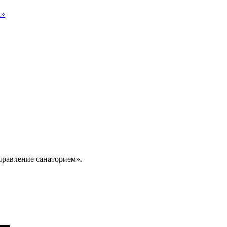
1»
правление санаторием».