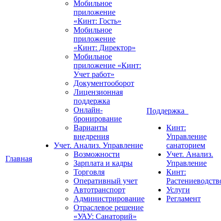
Мобильное
приложение
«Кинт: Гость»
Мобильное
приложение
«Кинт: Директор»
Мобильное
приложение «Кинт:
Учет работ»
Документооборот
Лицензионная
поддержка
Онлайн-
Поддержка
бронирование
Варианты
Кинт:
внедрения
Управление
Учет. Анализ. Управление
санаторием
Возможности
Учет. Анализ.
Главная
Зарплата и кадры
Управление
Торговля
Кинт:
Оперативный учет
Растениеводств
Автотранспорт
Услуги
Администрирование
Регламент
Отраслевое решение
«УАУ: Санаторий»