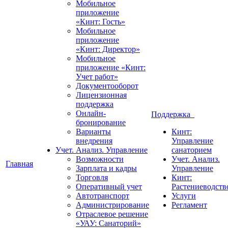
Мобильное
приложение
«Кинт: Гость»
Мобильное
приложение
«Кинт: Директор»
Мобильное
приложение «Кинт:
Учет работ»
Документооборот
Лицензионная
поддержка
Онлайн-
Поддержка
бронирование
Варианты
Кинт:
внедрения
Управление
Учет. Анализ. Управление
санаторием
Возможности
Учет. Анализ.
Главная
Зарплата и кадры
Управление
Торговля
Кинт:
Оперативный учет
Растениеводств
Автотранспорт
Услуги
Администрирование
Регламент
Отраслевое решение
«УАУ: Санаторий»