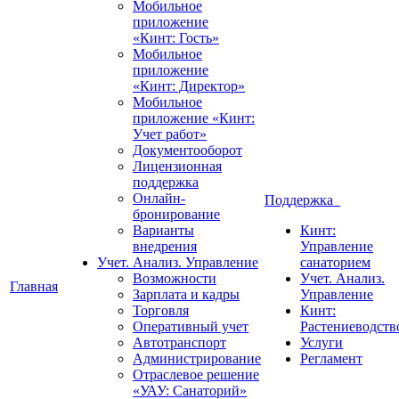
Мобильное
приложение
«Кинт: Гость»
Мобильное
приложение
«Кинт: Директор»
Мобильное
приложение «Кинт:
Учет работ»
Документооборот
Лицензионная
поддержка
Онлайн-
Поддержка
бронирование
Варианты
Кинт:
внедрения
Управление
Учет. Анализ. Управление
санаторием
Возможности
Учет. Анализ.
Главная
Зарплата и кадры
Управление
Торговля
Кинт:
Оперативный учет
Растениеводств
Автотранспорт
Услуги
Администрирование
Регламент
Отраслевое решение
«УАУ: Санаторий»