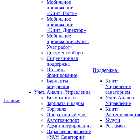
Мобильное
приложение
«Кинт: Гость»
Мобильное
приложение
«Кинт: Директор»
Мобильное
приложение «Кинт:
Учет работ»
Документооборот
Лицензионная
поддержка
Онлайн-
Поддержка
бронирование
Варианты
Кинт:
внедрения
Управление
Учет. Анализ. Управление
санаторием
Возможности
Учет. Анализ.
Главная
Зарплата и кадры
Управление
Торговля
Кинт:
Оперативный учет
Растениеводств
Автотранспорт
Услуги
Администрирование
Регламент
Отраслевое решение
«УАУ: Санаторий»