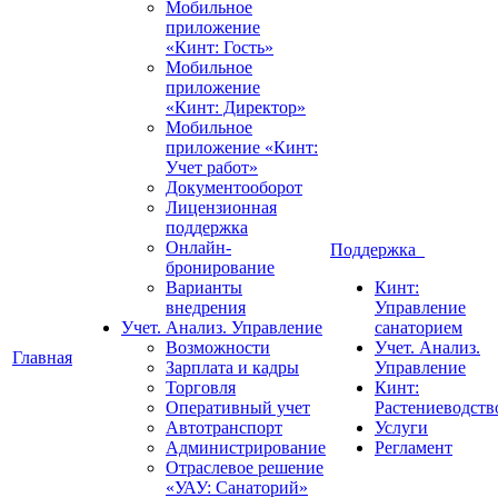
Мобильное
приложение
«Кинт: Гость»
Мобильное
приложение
«Кинт: Директор»
Мобильное
приложение «Кинт:
Учет работ»
Документооборот
Лицензионная
поддержка
Онлайн-
Поддержка
бронирование
Варианты
Кинт:
внедрения
Управление
Учет. Анализ. Управление
санаторием
Возможности
Учет. Анализ.
Главная
Зарплата и кадры
Управление
Торговля
Кинт:
Оперативный учет
Растениеводств
Автотранспорт
Услуги
Администрирование
Регламент
Отраслевое решение
«УАУ: Санаторий»